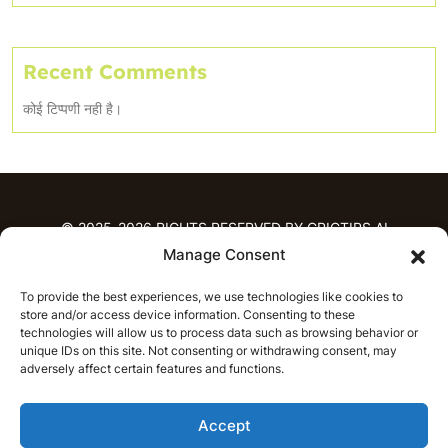
Recent Comments
कोई टिप्पणी नही है।
© 2025-2026 RIGHTS RESERVED BY CRICTIPS.AI
Manage Consent
होम
To provide the best experiences, we use technologies like cookies to
भविष्यवाणियाँ
store and/or access device information. Consenting to these
आईपीएल भविष्यवाणियाँ
टी20 लीग भविष्यवाणियाँ
technologies will allow us to process data such as browsing behavior or
महिला क्रिकेट
नवीनतम क्रिकेट भविष्यवाणियाँ
unique IDs on this site. Not consenting or withdrawing consent, may
adversely affect certain features and functions.
भविष्यवाणी विश्लेषण
समाचार
Accept
आईपीएल समाचार
टी20 लीग समाचार