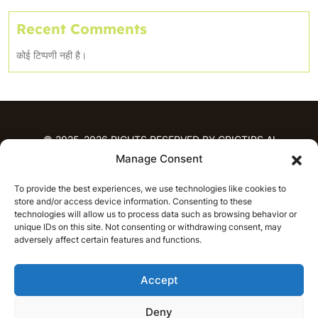
Recent Comments
कोई टिप्पणी नही है।
© 2025-2026 RIGHTS RESERVED BY CRICTIPS.AI
Manage Consent
होम
To provide the best experiences, we use technologies like cookies to
भविष्यवाणियाँ
store and/or access device information. Consenting to these
आईपीएल भविष्यवाणियाँ
टी20 लीग भविष्यवाणियाँ
technologies will allow us to process data such as browsing behavior or
महिला क्रिकेट
नवीनतम क्रिकेट भविष्यवाणियाँ
unique IDs on this site. Not consenting or withdrawing consent, may
adversely affect certain features and functions.
भविष्यवाणी विश्लेषण
समाचार
Accept
आईपीएल समाचार
टी20 लीग समाचार
महिला क्रिकेट समाचार
नवीनतम क्रिकेट समाचार
Deny