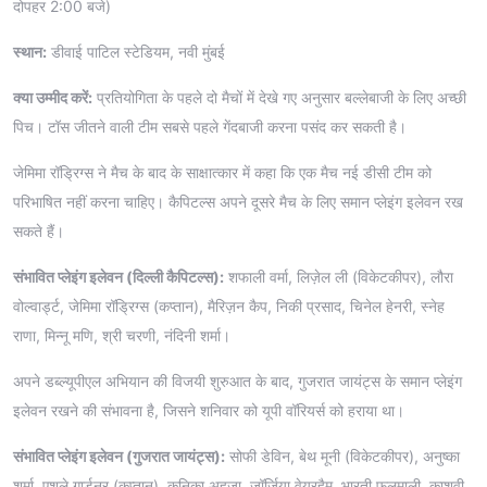
दोपहर 2:00 बजे)
स्थान:
डीवाई पाटिल स्टेडियम, नवी मुंबई
क्या उम्मीद करें:
प्रतियोगिता के पहले दो मैचों में देखे गए अनुसार बल्लेबाजी के लिए अच्छी
पिच। टॉस जीतने वाली टीम सबसे पहले गेंदबाजी करना पसंद कर सकती है।
जेमिमा रॉड्रिग्स ने मैच के बाद के साक्षात्कार में कहा कि एक मैच नई डीसी टीम को
परिभाषित नहीं करना चाहिए। कैपिटल्स अपने दूसरे मैच के लिए समान प्लेइंग इलेवन रख
सकते हैं।
संभावित प्लेइंग इलेवन (दिल्ली कैपिटल्स):
शफाली वर्मा, लिज़ेल ली (विकेटकीपर), लौरा
वोल्वार्ड्ट, जेमिमा रॉड्रिग्स (कप्तान), मैरिज़न कैप, निकी प्रसाद, चिनेल हेनरी, स्नेह
राणा, मिन्नू मणि, श्री चरणी, नंदिनी शर्मा।
अपने डब्ल्यूपीएल अभियान की विजयी शुरुआत के बाद, गुजरात जायंट्स के समान प्लेइंग
इलेवन रखने की संभावना है, जिसने शनिवार को यूपी वॉरियर्स को हराया था।
संभावित प्लेइंग इलेवन (गुजरात जायंट्स):
सोफी डेविन, बेथ मूनी (विकेटकीपर), अनुष्का
शर्मा, एशले गार्डनर (कप्तान), कनिका अहूजा, जॉर्जिया वेयरहैम, भारती फुलमाली, काशवी