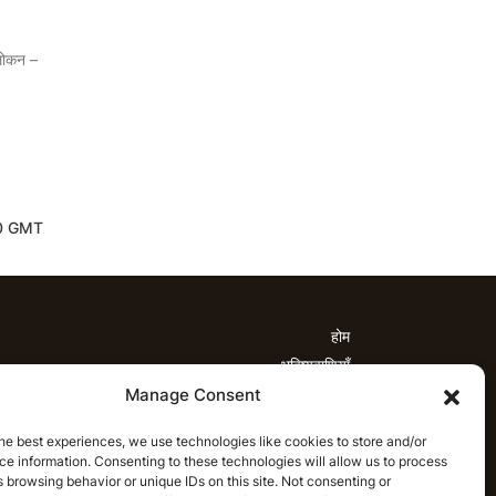
वलोकन –
:30 GMT
होम
भविष्यवाणियाँ
Manage Consent
्यवाणियाँ
टी20 लीग भविष्यवाणियाँ
महिला क्रिकेट
नवीनतम क्रिकेट भविष्यवाणियाँ
भविष्यवाणी विश्लेषण
he best experiences, we use technologies like cookies to store and/or
समाचार
e information. Consenting to these technologies will allow us to process
माचार
टी20 लीग समाचार
महिला क्रिकेट समाचार
 browsing behavior or unique IDs on this site. Not consenting or