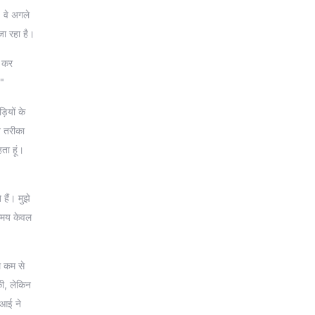
। वे अगले
जा रहा है।
ं कर
।"
़ियों के
न तरीका
ता हूं।
हैं। मुझे
 समय केवल
थ कम से
की, लेकिन
ीआई ने