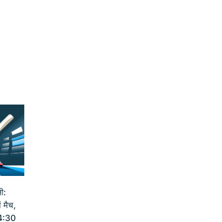
ी:
 मैच,
14:30