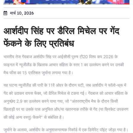
मार्च 10, 2026
आर्शदीप सिंह पर डैरिल मिचेल पर गेंद
फेंकने के लिए प्रतिबंध
भारतीय तेज गेंदबाज आर्शदीप सिंह पर आईसीसी पुरुष टी20 विश्व कप 2026 के
फाइनल में न्यूजीलैंड के खिलाफ आचार संहिता के स्तर 1 का उल्लंघन करने पर उनकी
मैच फीस का 15 प्रतिशत जुर्माना लगाया गया है।
यह घटना न्यूजीलैंड की पारी के 11वें ओवर के दौरान घटी, जब आर्शदीप ने फॉलो-थ्रू में
गेंद को उठाकर वापस फेंका, जो डैरिल मिचेल से टकरा गई। गेंदबाज को आचार संहिता के
अनुच्छेद 2.9 का उल्लंघन करने पाया गया, जो "अंतरराष्ट्रीय मैच के दौरान किसी
खिलाड़ी पर या उसके पास अनुचित और/या खतरनाक तरीके से गेंद (या क्रिकेट उपकरण
की कोई अन्य वस्तु) फेंकने" से संबंधित है।
जुर्माने के अलावा, आर्शदीप के अनुशासनात्मक रिकॉर्ड में एक डिमेरिट पॉइंट जोड़ा गया है।