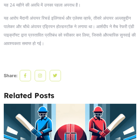
यह 24 महीने की अवधि में उनका पहला अपराध है।
यह आरोप मैदानी अंपायर रिचर्ड इलिंगवर्थ और एलेक्स व्हार्फ, तीसरे अंपायर अल्लाहुद्दीन
पालेकर और चौथे अंपायर एड्रियन होल्डस्टॉक ने लगाया था। आर्शदीप ने मैच रेफरी एंडी
पाइक्रॉफ्ट द्वारा प्रस्तावित प्रतिबंध को स्वीकार कर लिया, जिससे औपचारिक सुनवाई की
आवश्यकता समाप्त हो गई।
Share:
Related Posts