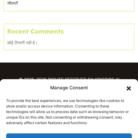
जीएमटी
Recent Comments
कोई टिप्पणी नही है।
© 2025-2026 RIGHTS RESERVED BY CRICTIPS.AI
Manage Consent
होम
To provide the best experiences, we use technologies like cookies to
भविष्यवाणियाँ
store and/or access device information. Consenting to these
आईपीएल भविष्यवाणियाँ
टी20 लीग भविष्यवाणियाँ
technologies will allow us to process data such as browsing behavior or
महिला क्रिकेट
नवीनतम क्रिकेट भविष्यवाणियाँ
unique IDs on this site. Not consenting or withdrawing consent, may
adversely affect certain features and functions.
भविष्यवाणी विश्लेषण
समाचार