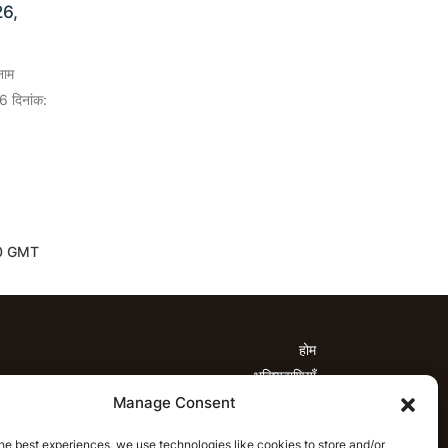
26,
नाम
6 दिनांक:
:30 GMT
होम
भविष्यवाणियाँ
Manage Consent
्यवाणियाँ
टी20 लीग भविष्यवाणियाँ
महिला क्रिकेट
नवीनतम क्रिकेट भविष्यवाणियाँ
भविष्यवाणी विश्लेषण
he best experiences, we use technologies like cookies to store and/or