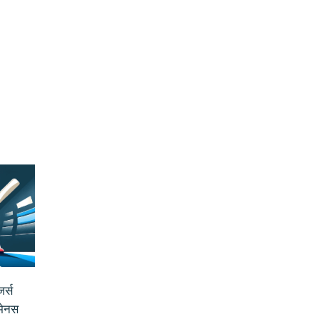
र्स
ुमेनस