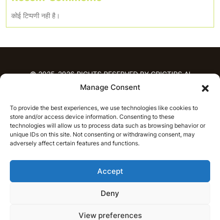
कोई टिप्पणी नही है।
© 2025-2026 RIGHTS RESERVED BY CRICTIPS.AI
Manage Consent
होम
To provide the best experiences, we use technologies like cookies to
भविष्यवाणियाँ
store and/or access device information. Consenting to these
आईपीएल भविष्यवाणियाँ
टी20 लीग भविष्यवाणियाँ
technologies will allow us to process data such as browsing behavior or
महिला क्रिकेट
नवीनतम क्रिकेट भविष्यवाणियाँ
unique IDs on this site. Not consenting or withdrawing consent, may
adversely affect certain features and functions.
भविष्यवाणी विश्लेषण
समाचार
Accept
आईपीएल समाचार
टी20 लीग समाचार
महिला क्रिकेट समाचार
नवीनतम क्रिकेट समाचार
Deny
हिन्दी
CRICAP
English
हिन्दी
View preferences