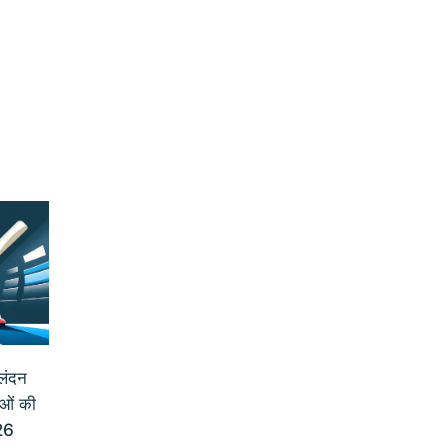
लंदन
ाओं की
26