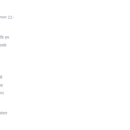
ं लगभग 22-
ै कि हम
 उसके
की
यह
 पर
संचार