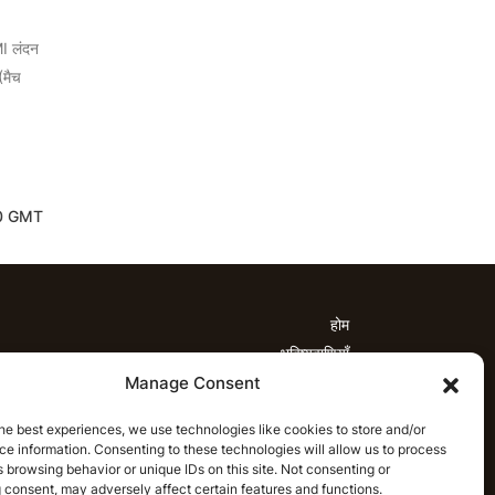
MI लंदन
(मैच
4:30 GMT
होम
भविष्यवाणियाँ
Manage Consent
्यवाणियाँ
टी20 लीग भविष्यवाणियाँ
महिला क्रिकेट
नवीनतम क्रिकेट भविष्यवाणियाँ
भविष्यवाणी विश्लेषण
he best experiences, we use technologies like cookies to store and/or
समाचार
e information. Consenting to these technologies will allow us to process
माचार
टी20 लीग समाचार
महिला क्रिकेट समाचार
 browsing behavior or unique IDs on this site. Not consenting or
 consent, may adversely affect certain features and functions.