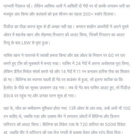
प्रभावी गेंदबाज रहे। लेकिन आसिफ अली ने आखिरी दो गेंदों पर दो छक्के लगाकर पारी का
मजबूत अंत किया और कलंदर्स को इस सीजन का पहला 200+ स्कोर दिलाया।
पिंडीज़ का पीछा करना शुरू से ही अच्छा नहीं रहा। कप्तान शाहीन अफरीदी ने अपने दूसरे
ओवर में शहजेब खान और मोहम्मद रिजवान को आउट किया, जिसमें रिजवान का आउट
रिव्यू के बाद LBW से पुष्ट हुआ।
यासिर खान ने पावरप्ले में जवाबी हमला किया और छह ओवर के निशान पर 60 रन पार
करते हुए टीम को मुकाबले में बनाए रखा। यासिर ने 24 गेंदों में अपना अर्धशतक पूरा किया,
लेकिन डैरिल मिचेल संघर्ष करते रहे और 14 गेंदों में 11 रन बनाकर हारिस रौफ का शिकार
हो गए। बिलिंग्स का स्वागत पहली ही गेंद पर बाउंसर से हुआ, जो इतना सटीक था कि
हेलमेट के पीछे का सुरक्षा उपकरण उड़ गया। जब दो गेंद बाद यासिर आउट हुए, तो पिंडीज़
89/4 पर पहुंच गए और उनका पतन शुरू हो गया।
वहां से, जीत का समीकरण मुश्किल होता गया: 13वें ओवर के अंत तक, उन्हें अभी भी 100
रन चाहिए थे, जबकि रज़ा और उसामा मीर ने लगातार ओवरों में बिलिंग्स और डियान
फॉरेस्टर को आउट किया। बिलिंग्स का विकेट रज़ा के T20 करियर का 500वां विकेट
था, जबकि मीर ने फॉरेस्टर को एक तेज गूगली से चकमा देकर ऑफ स्टंप हिला दिया।