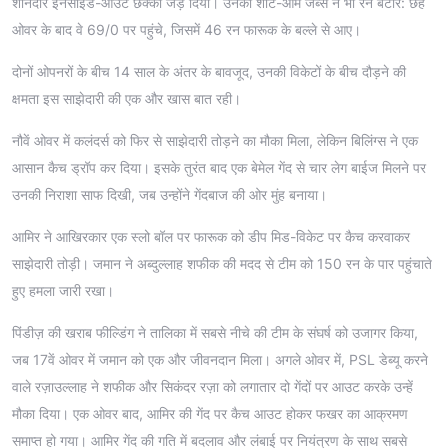
शानदार इनसाइड-आउट छक्का जड़ दिया। उनकी शॉर्ट-आर्म जैब्स ने भी रन बटोरे: छह
ओवर के बाद वे 69/0 पर पहुंचे, जिसमें 46 रन फारूक के बल्ले से आए।
दोनों ओपनरों के बीच 14 साल के अंतर के बावजूद, उनकी विकेटों के बीच दौड़ने की
क्षमता इस साझेदारी की एक और खास बात रही।
नौवें ओवर में कलंदर्स को फिर से साझेदारी तोड़ने का मौका मिला, लेकिन बिलिंग्स ने एक
आसान कैच ड्रॉप कर दिया। इसके तुरंत बाद एक बेमेल गेंद से चार लेग बाईज मिलने पर
उनकी निराशा साफ दिखी, जब उन्होंने गेंदबाज की ओर मुंह बनाया।
आमिर ने आखिरकार एक स्लो बॉल पर फारूक को डीप मिड-विकेट पर कैच करवाकर
साझेदारी तोड़ी। जमान ने अब्दुल्लाह शफीक की मदद से टीम को 150 रन के पार पहुंचाते
हुए हमला जारी रखा।
पिंडीज़ की खराब फील्डिंग ने तालिका में सबसे नीचे की टीम के संघर्ष को उजागर किया,
जब 17वें ओवर में जमान को एक और जीवनदान मिला। अगले ओवर में, PSL डेब्यू करने
वाले रज़ाउल्लाह ने शफीक और सिकंदर रज़ा को लगातार दो गेंदों पर आउट करके उन्हें
मौका दिया। एक ओवर बाद, आमिर की गेंद पर कैच आउट होकर फखर का आक्रमण
समाप्त हो गया। आमिर गेंद की गति में बदलाव और लंबाई पर नियंत्रण के साथ सबसे