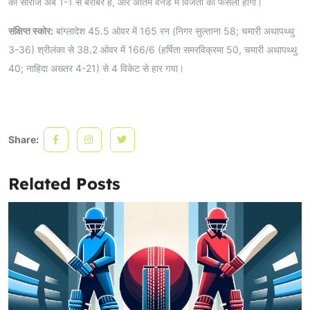
की सीरीज अब 1-1 से बराबर है, और अंतिम वनडे में विजेता का फैसला होगा।
संक्षिप्त स्कोर:
बांग्लादेश 45.5 ओवर में 165 रन (निगर सुल्ताना 58; चमारी अथापथ्थु
3-36) श्रीलंका से 38.2 ओवर में 166/6 (हर्षिता समरविक्रमा 50, चमारी अथापथ्थु
40; नाहिदा अख्तर 4-21) से 4 विकेट से हार गया।
Share:
Related Posts