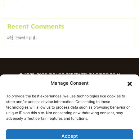
Recent Comments
कोई टिप्पणी नही है।
© 2025-2026 RIGHTS RESERVED BY CRICTIPS.AI
Manage Consent
होम
To provide the best experiences, we use technologies like cookies to
भविष्यवाणियाँ
store and/or access device information. Consenting to these
आईपीएल भविष्यवाणियाँ
टी20 लीग भविष्यवाणियाँ
technologies will allow us to process data such as browsing behavior or
महिला क्रिकेट
नवीनतम क्रिकेट भविष्यवाणियाँ
unique IDs on this site. Not consenting or withdrawing consent, may
adversely affect certain features and functions.
भविष्यवाणी विश्लेषण
समाचार
Accept
आईपीएल समाचार
टी20 लीग समाचार