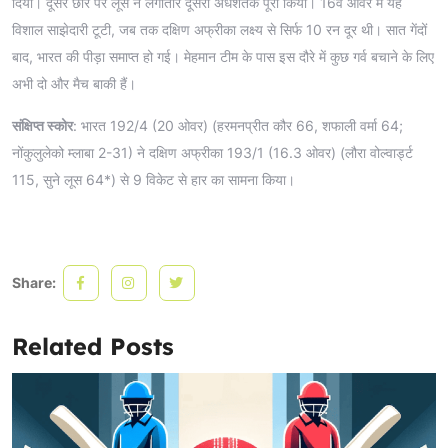
दिया। दूसरे छोर पर लूस ने लगातार दूसरा अर्धशतक पूरा किया। 16वें ओवर में यह
विशाल साझेदारी टूटी, जब तक दक्षिण अफ्रीका लक्ष्य से सिर्फ 10 रन दूर थी। सात गेंदों
बाद, भारत की पीड़ा समाप्त हो गई। मेहमान टीम के पास इस दौरे में कुछ गर्व बचाने के लिए
अभी दो और मैच बाकी हैं।
संक्षिप्त स्कोर
: भारत 192/4 (20 ओवर) (हरमनप्रीत कौर 66, शफाली वर्मा 64;
नोंकुलुलेको म्लाबा 2-31) ने दक्षिण अफ्रीका 193/1 (16.3 ओवर) (लौरा वोल्वार्ड्ट
115, सुने लूस 64*) से 9 विकेट से हार का सामना किया।
Share:
Related Posts