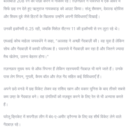
बल्लेबाज़ 208 रन का पीछा करने में नाकाम रहे। ग़ज़नफ़ार ने पावरप्ले में एक ओवर में
सिर्फ छह रन देते हुए ऋतुराज गायकवाड़ को आउट किया। संजू सैमसन, देवाल्ड ब्रेविस
और शिवम दुबे जैसे हिटरों के खिलाफ उन्होंने अपनी विविधताएँ दिखाईं।
उनकी इकॉनमी 6.25 रही, जबकि मिशेल सैंटनर 11 की इकॉनमी से रन लुटा रहे थे।
एमआई कोच माहेला जयवर्धने ने कहा, "अल्लाह ने अच्छी गेंदबाज़ी की। वह युवा है लेकिन
सोच और गेंदबाज़ी में काफी परिपक्व है। पावरप्ले में गेंदबाज़ी कर रहा है और जितने ज़्यादा
मैच खेलेगा, उतना बेहतर होगा।"
ग़ज़नफ़ार मुख्य रूप से ऑफ स्पिनर हैं लेकिन रहस्यमयी गेंदबाज़ भी माने जाते हैं। उनके
पास लेग स्पिन, गूगली, कैरम बॉल और तेज़ गेंद सहित कई विविधताएँ हैं।
अपने छठे वनडे में छह विकेट लेकर वह राशिद खान और वकार यूनिस के बाद तीसरे सबसे
कम उम्र के गेंदबाज़ बने। वह उंगलियों को मज़बूत करने के लिए रेत से भी अभ्यास करते
हैं।
घरेलू क्रिकेट में शपगीज़ा लीग में बंद-ए-अमीर ड्रैगन्स के लिए वह शीर्ष विकेट लेने वाले
गेंदबाज़ रहे।