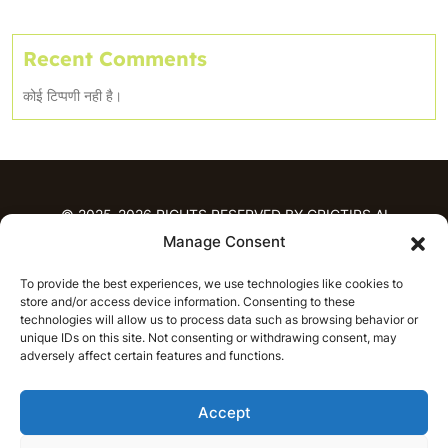
Recent Comments
कोई टिप्पणी नही है।
© 2025-2026 RIGHTS RESERVED BY CRICTIPS.AI
Manage Consent
होम
To provide the best experiences, we use technologies like cookies to
भविष्यवाणियाँ
store and/or access device information. Consenting to these
आईपीएल भविष्यवाणियाँ
टी20 लीग भविष्यवाणियाँ
technologies will allow us to process data such as browsing behavior or
महिला क्रिकेट
नवीनतम क्रिकेट भविष्यवाणियाँ
unique IDs on this site. Not consenting or withdrawing consent, may
adversely affect certain features and functions.
भविष्यवाणी विश्लेषण
समाचार
Accept
आईपीएल समाचार
टी20 लीग समाचार
महिला क्रिकेट समाचार
नवीनतम क्रिकेट समाचार