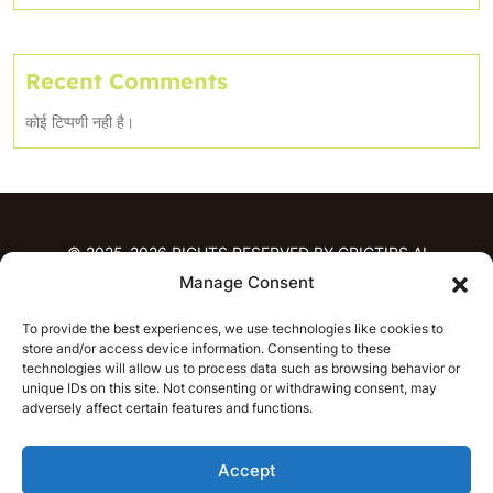
Recent Comments
कोई टिप्पणी नही है।
© 2025-2026 RIGHTS RESERVED BY CRICTIPS.AI
Manage Consent
होम
To provide the best experiences, we use technologies like cookies to
भविष्यवाणियाँ
store and/or access device information. Consenting to these
आईपीएल भविष्यवाणियाँ
टी20 लीग भविष्यवाणियाँ
technologies will allow us to process data such as browsing behavior or
महिला क्रिकेट
नवीनतम क्रिकेट भविष्यवाणियाँ
unique IDs on this site. Not consenting or withdrawing consent, may
adversely affect certain features and functions.
भविष्यवाणी विश्लेषण
समाचार
Accept
आईपीएल समाचार
टी20 लीग समाचार