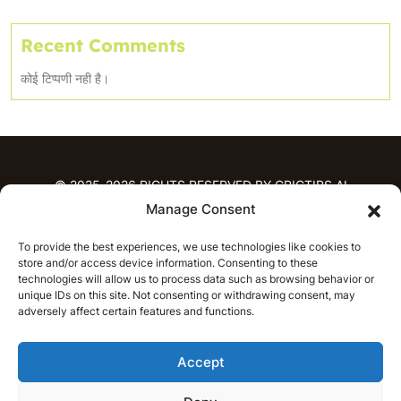
Recent Comments
कोई टिप्पणी नही है।
© 2025-2026 RIGHTS RESERVED BY CRICTIPS.AI
Manage Consent
होम
To provide the best experiences, we use technologies like cookies to
भविष्यवाणियाँ
store and/or access device information. Consenting to these
आईपीएल भविष्यवाणियाँ
टी20 लीग भविष्यवाणियाँ
technologies will allow us to process data such as browsing behavior or
महिला क्रिकेट
नवीनतम क्रिकेट भविष्यवाणियाँ
unique IDs on this site. Not consenting or withdrawing consent, may
adversely affect certain features and functions.
भविष्यवाणी विश्लेषण
समाचार
Accept
आईपीएल समाचार
टी20 लीग समाचार
महिला क्रिकेट समाचार
नवीनतम क्रिकेट समाचार