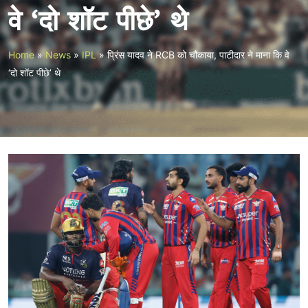
वे ‘दो शॉट पीछे’ थे
Home
»
News
»
IPL
»
प्रिंस यादव ने RCB को चौंकाया, पाटीदार ने माना कि वे
‘दो शॉट पीछे’ थे