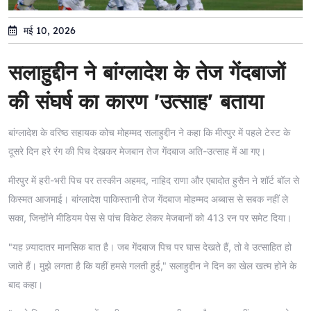
मई 10, 2026
सलाहुद्दीन ने बांग्लादेश के तेज गेंदबाजों
की संघर्ष का कारण 'उत्साह' बताया
बांग्लादेश के वरिष्ठ सहायक कोच मोहम्मद सलाहुद्दीन ने कहा कि मीरपुर में पहले टेस्ट के
दूसरे दिन हरे रंग की पिच देखकर मेजबान तेज गेंदबाज अति-उत्साह में आ गए।
मीरपुर में हरी-भरी पिच पर तस्कीन अहमद, नाहिद राणा और एबादोत हुसैन ने शॉर्ट बॉल से
किस्मत आजमाई। बांग्लादेश पाकिस्तानी तेज गेंदबाज मोहम्मद अब्बास से सबक नहीं ले
सका, जिन्होंने मीडियम पेस से पांच विकेट लेकर मेजबानों को 413 रन पर समेट दिया।
"यह ज़्यादातर मानसिक बात है। जब गेंदबाज पिच पर घास देखते हैं, तो वे उत्साहित हो
जाते हैं। मुझे लगता है कि यहीं हमसे गलती हुई," सलाहुद्दीन ने दिन का खेल खत्म होने के
बाद कहा।