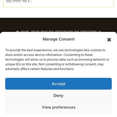
कोई टिप्पणी नही है।
© 2025-2026 RIGHTS RESERVED BY CRICTIPS.AI
Manage Consent
होम
To provide the best experiences, we use technologies like cookies to
भविष्यवाणियाँ
store and/or access device information. Consenting to these
आईपीएल भविष्यवाणियाँ
टी20 लीग भविष्यवाणियाँ
technologies will allow us to process data such as browsing behavior or
महिला क्रिकेट
नवीनतम क्रिकेट भविष्यवाणियाँ
unique IDs on this site. Not consenting or withdrawing consent, may
adversely affect certain features and functions.
भविष्यवाणी विश्लेषण
समाचार
Accept
आईपीएल समाचार
टी20 लीग समाचार
महिला क्रिकेट समाचार
नवीनतम क्रिकेट समाचार
Deny
हिन्दी
CRICAP
English
हिन्दी
View preferences