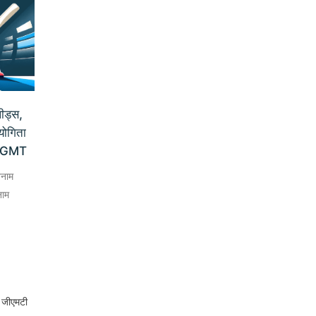
ीड्स,
ियोगिता
0 GMT
बनाम
नाम
 जीएमटी