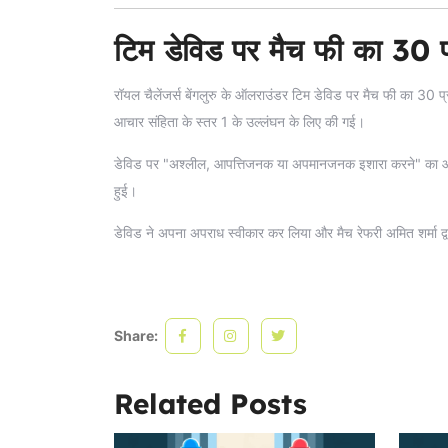
टिम डेविड पर मैच फी का 30 प्
रॉयल चैलेंजर्स बेंगलुरु के ऑलराउंडर टिम डेविड पर मैच फी का 30 प्र
आचार संहिता के स्तर 1 के उल्लंघन के लिए की गई।
डेविड पर "अश्लील, आपत्तिजनक या अपमानजनक इशारा करने" का आरोप
हुई।
डेविड ने अपना अपराध स्वीकार कर लिया और मैच रेफरी अमित शर्मा द्
Share:
Related Posts