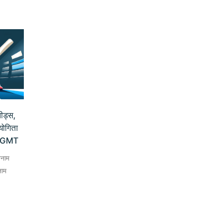
ीड्स,
ियोगिता
0 GMT
बनाम
नाम