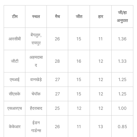
जी/हा
टीम
स्थल
मैच
जीत
हार
अनुपात
बेंगलुरु,
आरसीबी
26
15
11
1.36
रायपुर
अहमदाबा
जीटी
28
16
12
1.33
द
एमआई
वानखेड़े
27
15
12
1.25
सीएसके
चेपॉक
27
15
12
1.25
एसआरएच
हैदराबाद
25
12
12
1.00
ईडन
केकेआर
26
11
13
0.85
गार्डन्स