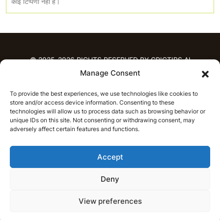
कोई टिप्पणी नही है।
© 2025-2026 RIGHTS RESERVED BY CRICTIPS.AI
Manage Consent
होम
To provide the best experiences, we use technologies like cookies to
भविष्यवाणियाँ
store and/or access device information. Consenting to these
आईपीएल भविष्यवाणियाँ
टी20 लीग भविष्यवाणियाँ
technologies will allow us to process data such as browsing behavior or
महिला क्रिकेट
नवीनतम क्रिकेट भविष्यवाणियाँ
unique IDs on this site. Not consenting or withdrawing consent, may
adversely affect certain features and functions.
भविष्यवाणी विश्लेषण
समाचार
Accept
आईपीएल समाचार
टी20 लीग समाचार
महिला क्रिकेट समाचार
नवीनतम क्रिकेट समाचार
Deny
हिन्दी
CRICAP
English
हिन्दी
View preferences