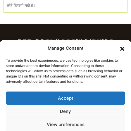
कोई टिप्पणी नही है।
© 2025-2026 RIGHTS RESERVED BY CRICTIPS.AI
Manage Consent
होम
To provide the best experiences, we use technologies like cookies to
भविष्यवाणियाँ
store and/or access device information. Consenting to these
आईपीएल भविष्यवाणियाँ
टी20 लीग भविष्यवाणियाँ
technologies will allow us to process data such as browsing behavior or
महिला क्रिकेट
नवीनतम क्रिकेट भविष्यवाणियाँ
unique IDs on this site. Not consenting or withdrawing consent, may
adversely affect certain features and functions.
भविष्यवाणी विश्लेषण
समाचार
Accept
आईपीएल समाचार
टी20 लीग समाचार
महिला क्रिकेट समाचार
नवीनतम क्रिकेट समाचार
Deny
हिन्दी
CRICAP
English
हिन्दी
View preferences