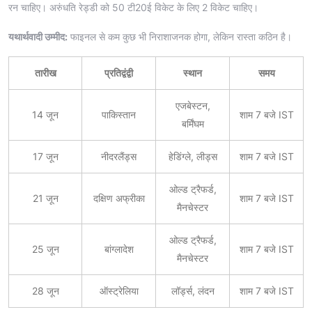
रन चाहिए। अरुंधति रेड्डी को 50 टी20ई विकेट के लिए 2 विकेट चाहिए।
यथार्थवादी उम्मीद:
फाइनल से कम कुछ भी निराशाजनक होगा, लेकिन रास्ता कठिन है।
तारीख
प्रतिद्वंद्वी
स्थान
समय
एजबेस्टन,
14 जून
पाकिस्तान
शाम 7 बजे IST
बर्मिंघम
17 जून
नीदरलैंड्स
हेडिंग्ले, लीड्स
शाम 7 बजे IST
ओल्ड ट्रैफर्ड,
21 जून
दक्षिण अफ्रीका
शाम 7 बजे IST
मैनचेस्टर
ओल्ड ट्रैफर्ड,
25 जून
बांग्लादेश
शाम 7 बजे IST
मैनचेस्टर
28 जून
ऑस्ट्रेलिया
लॉर्ड्स, लंदन
शाम 7 बजे IST