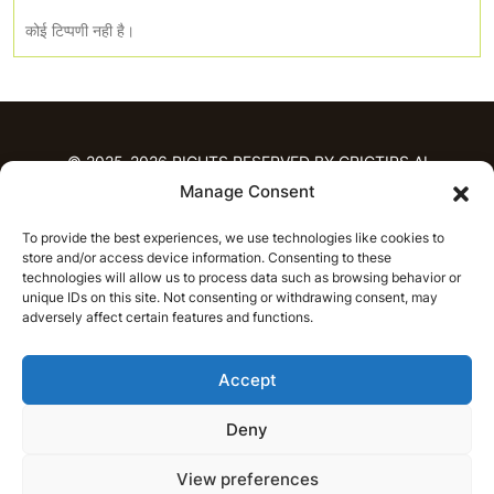
कोई टिप्पणी नही है।
© 2025-2026 RIGHTS RESERVED BY CRICTIPS.AI
Manage Consent
होम
To provide the best experiences, we use technologies like cookies to
भविष्यवाणियाँ
store and/or access device information. Consenting to these
आईपीएल भविष्यवाणियाँ
टी20 लीग भविष्यवाणियाँ
technologies will allow us to process data such as browsing behavior or
unique IDs on this site. Not consenting or withdrawing consent, may
महिला क्रिकेट
नवीनतम क्रिकेट भविष्यवाणियाँ
adversely affect certain features and functions.
भविष्यवाणी विश्लेषण
समाचार
Accept
आईपीएल समाचार
टी20 लीग समाचार
महिला क्रिकेट समाचार
नवीनतम क्रिकेट समाचार
Deny
हिन्दी
CRICAP
English
हिन्दी
View preferences