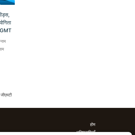
ीड्स,
ियोगिता
0 GMT
बनाम
नाम
 जीएमटी
होम
भविष्यवाणियाँ