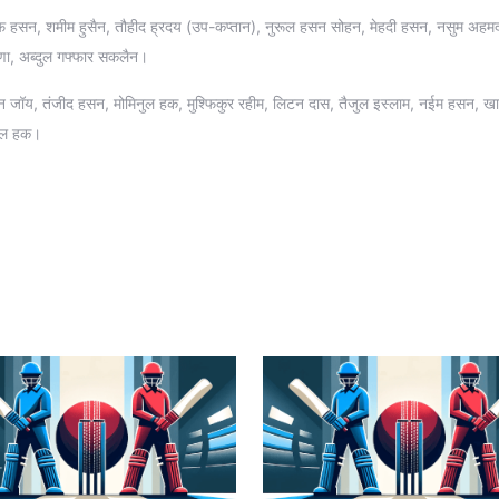
ैफ हसन, शमीम हुसैन, तौहीद ह्रदय (उप-कप्तान), नुरूल हसन सोहन, मेहदी हसन, नसुम अहमद
ाणा, अब्दुल गफ्फार सकलैन।
हसन जॉय, तंजीद हसन, मोमिनुल हक, मुश्फिकुर रहीम, लिटन दास, तैजुल इस्लाम, नईम हसन, ख
िउल हक।