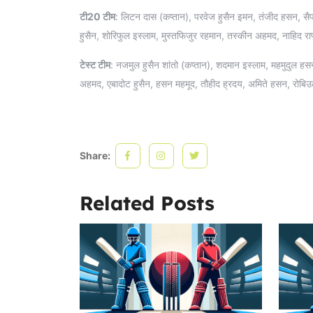
टी20 टीम
: लिटन दास (कप्तान), परवेज हुसैन इमन, तंजीद हसन, स
हुसैन, शोरिफुल इस्लाम, मुस्तफिजुर रहमान, तस्कीन अहमद, नाहिद र
टेस्ट टीम
: नजमुल हुसैन शांतो (कप्तान), शदमान इस्लाम, महमुदुल 
अहमद, एबादोट हुसैन, हसन महमूद, तौहीद ह्रदय, अमिते हसन, रोब
Share:
Related Posts