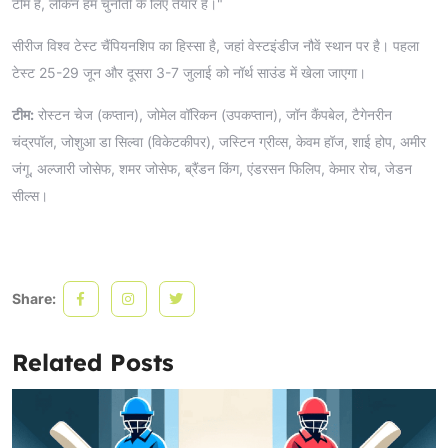
टीम है, लेकिन हम चुनौती के लिए तैयार हैं।"
सीरीज विश्व टेस्ट चैंपियनशिप का हिस्सा है, जहां वेस्टइंडीज नौवें स्थान पर है। पहला
टेस्ट 25-29 जून और दूसरा 3-7 जुलाई को नॉर्थ साउंड में खेला जाएगा।
टीम:
रोस्टन चेज (कप्तान), जोमेल वॉरिकन (उपकप्तान), जॉन कैंपबेल, टैगेनरीन
चंद्रपॉल, जोशुआ डा सिल्वा (विकेटकीपर), जस्टिन ग्रीव्स, केवम हॉज, शाई होप, अमीर
जंगू, अल्जारी जोसेफ, शमर जोसेफ, ब्रैंडन किंग, एंडरसन फिलिप, केमार रोच, जेडन
सील्स।
Share:
Related Posts