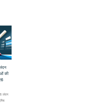
लंदन
ाओं की
26
MI लंदन
(मैच