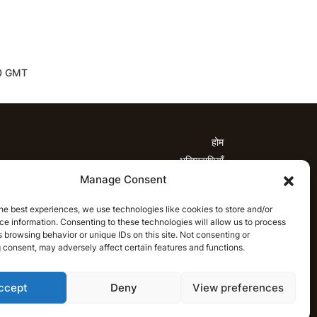
4:30 GMT
होम
भविष्यवाणियाँ
Manage Consent
्यवाणियाँ
टी20 लीग भविष्यवाणियाँ
महिला क्रिकेट
नवीनतम क्रिकेट भविष्यवाणियाँ
भविष्यवाणी विश्लेषण
he best experiences, we use technologies like cookies to store and/or
समाचार
e information. Consenting to these technologies will allow us to process
माचार
टी20 लीग समाचार
महिला क्रिकेट समाचार
 browsing behavior or unique IDs on this site. Not consenting or
 consent, may adversely affect certain features and functions.
नवीनतम क्रिकेट समाचार
हिन्दी
ccept
Deny
View preferences
CRICAP
English
हिन्दी