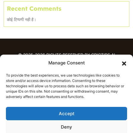
Recent Comments
कोई टिप्पणी नही है।
© 2025-2026 RIGHTS RESERVED BY CRICTIPS.AI
Manage Consent
होम
To provide the best experiences, we use technologies like cookies to
भविष्यवाणियाँ
store and/or access device information. Consenting to these
आईपीएल भविष्यवाणियाँ
टी20 लीग भविष्यवाणियाँ
technologies will allow us to process data such as browsing behavior or
महिला क्रिकेट
नवीनतम क्रिकेट भविष्यवाणियाँ
unique IDs on this site. Not consenting or withdrawing consent, may
adversely affect certain features and functions.
भविष्यवाणी विश्लेषण
समाचार
Accept
आईपीएल समाचार
टी20 लीग समाचार
महिला क्रिकेट समाचार
नवीनतम क्रिकेट समाचार
Deny
हिन्दी