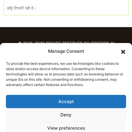
कोई टिप्पणी नही है।
© 2025-2026 RIGHTS RESERVED BY CRICTIPS.AI
Manage Consent
होम
To provide the best experiences, we use technologies like cookies to
भविष्यवाणियाँ
store and/or access device information. Consenting to these
आईपीएल भविष्यवाणियाँ
टी20 लीग भविष्यवाणियाँ
technologies will allow us to process data such as browsing behavior or
महिला क्रिकेट
नवीनतम क्रिकेट भविष्यवाणियाँ
unique IDs on this site. Not consenting or withdrawing consent, may
adversely affect certain features and functions.
भविष्यवाणी विश्लेषण
समाचार
Accept
आईपीएल समाचार
टी20 लीग समाचार
महिला क्रिकेट समाचार
नवीनतम क्रिकेट समाचार
Deny
हिन्दी
CRICAP
English
हिन्दी
View preferences