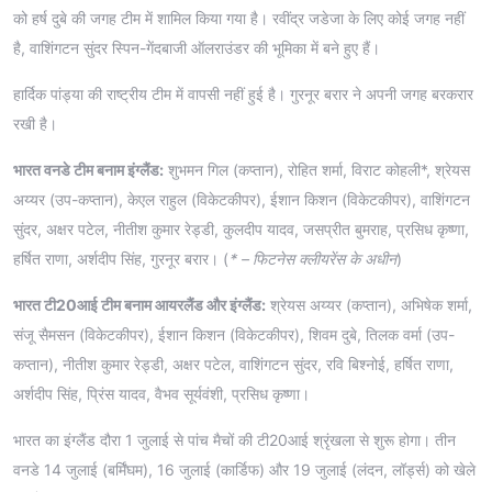
को हर्ष दुबे की जगह टीम में शामिल किया गया है। रवींद्र जडेजा के लिए कोई जगह नहीं
है, वाशिंगटन सुंदर स्पिन-गेंदबाजी ऑलराउंडर की भूमिका में बने हुए हैं।
हार्दिक पांड्या की राष्ट्रीय टीम में वापसी नहीं हुई है। गुरनूर बरार ने अपनी जगह बरकरार
रखी है।
भारत वनडे टीम बनाम इंग्लैंड:
शुभमन गिल (कप्तान), रोहित शर्मा, विराट कोहली*, श्रेयस
अय्यर (उप-कप्तान), केएल राहुल (विकेटकीपर), ईशान किशन (विकेटकीपर), वाशिंगटन
सुंदर, अक्षर पटेल, नीतीश कुमार रेड्डी, कुलदीप यादव, जसप्रीत बुमराह, प्रसिध कृष्णा,
हर्षित राणा, अर्शदीप सिंह, गुरनूर बरार। (
* – फिटनेस क्लीयरेंस के अधीन
)
भारत टी20आई टीम बनाम आयरलैंड और इंग्लैंड:
श्रेयस अय्यर (कप्तान), अभिषेक शर्मा,
संजू सैमसन (विकेटकीपर), ईशान किशन (विकेटकीपर), शिवम दुबे, तिलक वर्मा (उप-
कप्तान), नीतीश कुमार रेड्डी, अक्षर पटेल, वाशिंगटन सुंदर, रवि बिश्नोई, हर्षित राणा,
अर्शदीप सिंह, प्रिंस यादव, वैभव सूर्यवंशी, प्रसिध कृष्णा।
भारत का इंग्लैंड दौरा 1 जुलाई से पांच मैचों की टी20आई श्रृंखला से शुरू होगा। तीन
वनडे 14 जुलाई (बर्मिंघम), 16 जुलाई (कार्डिफ) और 19 जुलाई (लंदन, लॉर्ड्स) को खेले