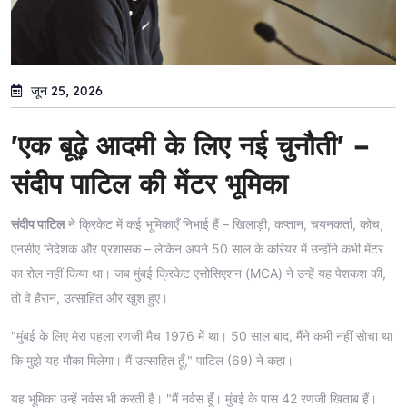
जून 25, 2026
'एक बूढ़े आदमी के लिए नई चुनौती' –
संदीप पाटिल की मेंटर भूमिका
संदीप पाटिल
ने क्रिकेट में कई भूमिकाएँ निभाई हैं – खिलाड़ी, कप्तान, चयनकर्ता, कोच,
एनसीए निदेशक और प्रशासक – लेकिन अपने 50 साल के करियर में उन्होंने कभी मेंटर
का रोल नहीं किया था। जब मुंबई क्रिकेट एसोसिएशन (MCA) ने उन्हें यह पेशकश की,
तो वे हैरान, उत्साहित और खुश हुए।
"मुंबई के लिए मेरा पहला रणजी मैच 1976 में था। 50 साल बाद, मैंने कभी नहीं सोचा था
कि मुझे यह मौका मिलेगा। मैं उत्साहित हूँ," पाटिल (69) ने कहा।
यह भूमिका उन्हें नर्वस भी करती है। "मैं नर्वस हूँ। मुंबई के पास 42 रणजी खिताब हैं।