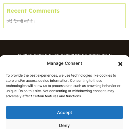
Recent Comments
कोई टिप्पणी नही है।
© 2025-2026 RIGHTS RESERVED BY CRICTIPS.AI
Manage Consent
होम
To provide the best experiences, we use technologies like cookies to
भविष्यवाणियाँ
store and/or access device information. Consenting to these
आईपीएल भविष्यवाणियाँ
टी20 लीग भविष्यवाणियाँ
technologies will allow us to process data such as browsing behavior or
महिला क्रिकेट
नवीनतम क्रिकेट भविष्यवाणियाँ
unique IDs on this site. Not consenting or withdrawing consent, may
adversely affect certain features and functions.
भविष्यवाणी विश्लेषण
समाचार
Accept
आईपीएल समाचार
टी20 लीग समाचार
महिला क्रिकेट समाचार
नवीनतम क्रिकेट समाचार
Deny
हिन्दी