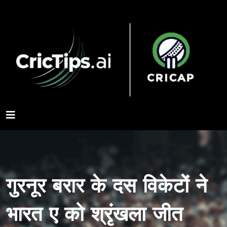
गुरनूर बरार के दस विकेटों ने
भारत ए को श्रृंखला जीत