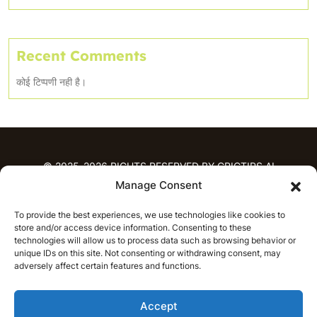
Recent Comments
कोई टिप्पणी नही है।
© 2025-2026 RIGHTS RESERVED BY CRICTIPS.AI
Manage Consent
होम
To provide the best experiences, we use technologies like cookies to
भविष्यवाणियाँ
store and/or access device information. Consenting to these
आईपीएल भविष्यवाणियाँ
टी20 लीग भविष्यवाणियाँ
technologies will allow us to process data such as browsing behavior or
महिला क्रिकेट
नवीनतम क्रिकेट भविष्यवाणियाँ
unique IDs on this site. Not consenting or withdrawing consent, may
adversely affect certain features and functions.
भविष्यवाणी विश्लेषण
समाचार
Accept
आईपीएल समाचार
टी20 लीग समाचार