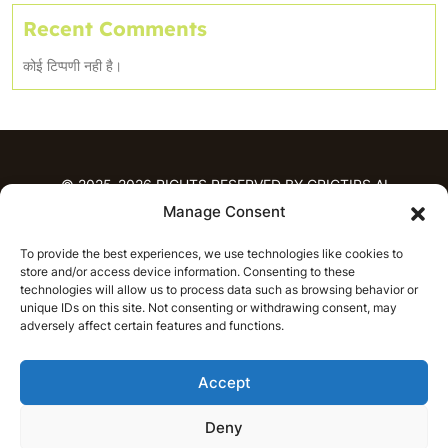
Recent Comments
कोई टिप्पणी नही है।
© 2025-2026 RIGHTS RESERVED BY CRICTIPS.AI
Manage Consent
होम
To provide the best experiences, we use technologies like cookies to
भविष्यवाणियाँ
store and/or access device information. Consenting to these
आईपीएल भविष्यवाणियाँ
टी20 लीग भविष्यवाणियाँ
technologies will allow us to process data such as browsing behavior or
unique IDs on this site. Not consenting or withdrawing consent, may
महिला क्रिकेट
नवीनतम क्रिकेट भविष्यवाणियाँ
adversely affect certain features and functions.
भविष्यवाणी विश्लेषण
समाचार
Accept
आईपीएल समाचार
टी20 लीग समाचार
महिला क्रिकेट समाचार
नवीनतम क्रिकेट समाचार
Deny
हिन्दी