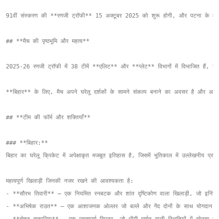
91वीं संस्करण की **रणजी ट्रॉफी** 15 अक्टूबर 2025 को शुरू होगी, और पटना के मोइनु
## **मैच की पृष्ठभूमि और महत्व**

2025-26 रणजी ट्रॉफी में 38 टीमें **एलिट** और **प्लेट** विभागों में विभाजित हैं, जहां 
**बिहार** के लिए, मैच अपने घरेलू दर्शकों के सामने संकल्प बनाने का अवसर है और अपनी
## **टीम की फॉर्म और शक्तियाँ**

### **बिहार:**

बिहार का घरेलू क्रिकेट में अपेक्षाकृत मजबूत इतिहास है, जिसमें भूतिकाल में उल्लेखनीय प
महत्वपूर्ण खिलाड़ी जिनकी नजर रखने की आवश्यकता है:

- **सौरभ तिवारी** – एक नियमित रनबटक और शांत दृष्टिकोण वाला खिलाड़ी, जो इनिंग्स 
- **अभिषेक राउत** – एक आशाजनक ओल्लर जो बल्ले और गेंद दोनों के साथ योगदान दे
- **चेतन सकारिया** – एक महत्वपूर्ण स्पिनर, जो धीमी घूर्णन वाली स्थितियों में खेलता है, 