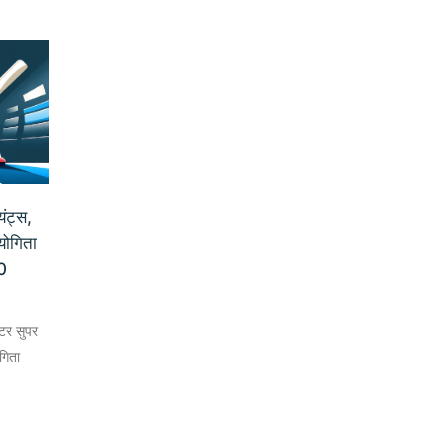
यंट्स,
ियोगिता
0
्टर सुपर
ोगिता