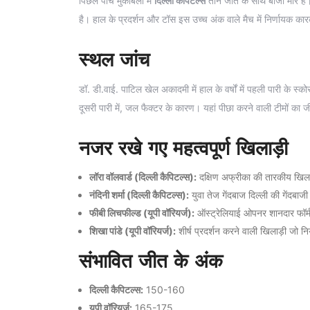
पिछले पांच मुकाबलों में
दिल्ली कैपिटल्स
तीन जीत के साथ बाजी मारे हैं
है। हाल के प्रदर्शन और टॉस इस उच्च अंक वाले मैच में निर्णायक कार
स्थल जांच
डॉ. डी.वाई. पाटिल खेल अकादमी में हाल के वर्षों में पहली पारी के स्क
दूसरी पारी में, जल फैक्टर के कारण। यहां पीछा करने वाली टीमों का
नजर रखे गए महत्वपूर्ण खिलाड़ी
लॉरा वॉलवार्ड (दिल्ली कैपिटल्स):
दक्षिण अफ्रीका की तारकीय खिला
नंदिनी शर्मा (दिल्ली कैपिटल्स):
युवा तेज गेंदबाज दिल्ली की गेंदबाजी प
फीबी लिचफील्ड (यूपी वॉरियर्ज):
ऑस्ट्रेलियाई ओपनर शानदार फॉर्म 
शिखा पांडे (यूपी वॉरियर्ज):
शीर्ष प्रदर्शन करने वाली खिलाड़ी जो न
संभावित जीत के अंक
दिल्ली कैपिटल्स:
150-160
यूपी वॉरियर्ज:
165-175