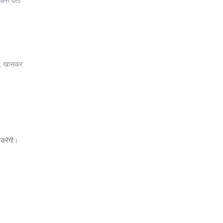
ंकेत देता
है, खासकर
।
।
 करेंगी।