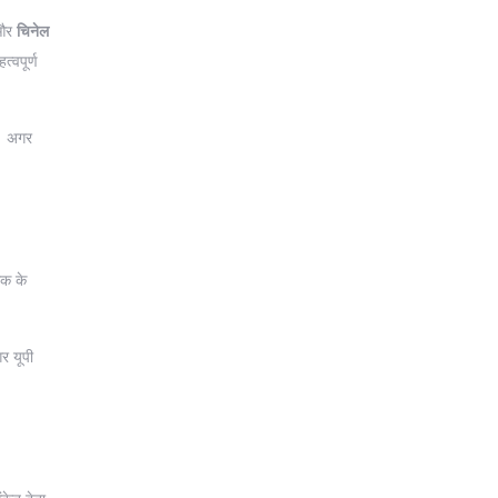
और
चिनेल
्वपूर्ण
ं। अगर
क के
गर यूपी