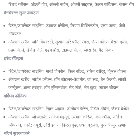
रिचर्ड ग्लीसन, ओल्ली पोप, ओल्ली स्टोन, ओल्ली साइक्स, कैलम पार्किंसन, जेसन रॉय
मैनचेस्टर सुपर जायंट्स
रिटेन/डायरेक्ट साइनिंग: डेवाल्ड ब्रेविस, लियाम लिविंगस्टोन, एडम ज़म्पा, जेमी
ओवरटन
ऑक्शन खरीद: जॉनी बेयरस्टो, लुआन-ड्रे प्रीटोरियस, जेम्स कोल्स, मेसन क्रेन,
एडम मिल्ने, डेविड विले, एडम होस, टाइमल मिल्स, जेम्स रेव, मैट फिशर
ट्रेंट रॉकेट्स
रिटेन/डायरेक्ट साइनिंग: मार्को जेनसेन, फिल सॉल्ट, रचिन रवींद्र, क्रिस वोक्स
ऑक्शन खरीद: जॉर्डन कॉक्स, टॉम कोहलर-कैडमोर, जो रूट, बेन केलावे, लॉकी
फर्ग्यूसन, आसा ट्राइब, टॉम एस्पिनवॉल, मैट शॉर्ट, सैम कुक, जाफर चोहान
बर्मिंघम फीनिक्स
रिटेन/डायरेक्ट साइनिंग: रेहान अहमद, डोनोवन फेरेरा, मिशेल ओवेन, जैकब बेथेल
ऑक्शन खरीद: जो क्लार्क, साकिब महमूद, उस्मान तारिक, विल स्मीड, जॉर्डन
थॉम्पसन, स्कॉट क्यूरी, लॉरी इवांस, क्रिस वुड, एथन ब्रूक्स, मुस्तफिजुर रहमान
नॉदर्न सुपरचार्जर्स