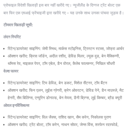
प्रोफाइल विदेशी खिलाड़ी इस बार नहीं खरीदे गए। न्यूजीलैंड के दिग्गज ट्रेंट बोल्ट एक
बार फिर एक एमआई फ्रेंचाइजी द्वारा खरीदे गए – यह उनके साथ उनका पांचवा जुड़ाव है।
टीमवार खिलाड़ी सूची:
लंदन स्पिरिट
रिटेन/डायरेक्ट साइनिंग: जेमी स्मिथ, मार्कस स्टोइनिस, ट्रिस्टन स्टब्स, जोफ्रा आर्चर
ऑक्शन खरीद: क्रिस जॉर्डन, अदील रशीद, डेविड मिलर, ल्यूक वुड, बेन मैक्किन्नी,
थॉमस रेव, माइकल पेपर, टॉम एबेल, डैन वोरल, कैलेब फाल्कनर, निखिल चौधरी
वेल्श फायर
रिटेन/डायरेक्ट साइनिंग: टिम डेविड, बेन डकट, मिशेल सैंटनर, टॉम बैंटन
ऑक्शन खरीद: फिन एलन, लुईस ग्रेगरी, क्रेग ओवरटन, डेविड पेने, डैन माउस्ले, मैट
हेनरी, सैम बिलिंग्स, एन्यूरिन डोनाल्ड, बेन मेयस, डैनी ब्रिग्स, लुई किम्बर, ब्रैड क्यूरी
ओवल इनविंसिबल्स
रिटेन/डायरेक्ट साइनिंग: विल जैक्स, राशिद खान, सैम करेन, निकोलस पुराण
ऑक्शन खरीद: ट्रेंट बोल्ट, टॉम करेन, नाथन सोवर, जेम्स विंस, शरफेन रदरफोर्ड,