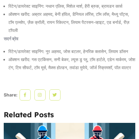
रिटेन/डायरेक्ट साइनिंग: नथान एलिस, मिशेल मार्श, हैरी ब्रुक, ब्रायडन कार्स
ऑक्शन खरीद: अब्रार अहमद, बेनी हॉवेल, डैनियल लॉरेंस, टॉम लॉस, मैथ्यू पॉट्स,
टॉम एल्सोप, ज़ैक क्रॉली, रायन रिकेल्टन, लियाम पैटरसन-व्हाइट, एड बर्नार्ड, रीज़
टॉपली
सदर्न ब्रेव
रिटेन/डायरेक्ट साइनिंग: नूर अहमद, जोस बटलर, हेनरिक क्लासेन, लियाम डॉसन
ऑक्शन खरीद: गस एटकिंसन, सनी बेकर, ल्यूस डु प्लू, टॉम हार्टले, एडेन मार्करम, जोश
टंग, टिम सीफर्ट, टॉम मूर्स, मैक्स होल्डन, तवांडा मुयेये, जॉर्ज स्क्रिमशॉ, पॉल वाल्टर
Share:
Related Posts