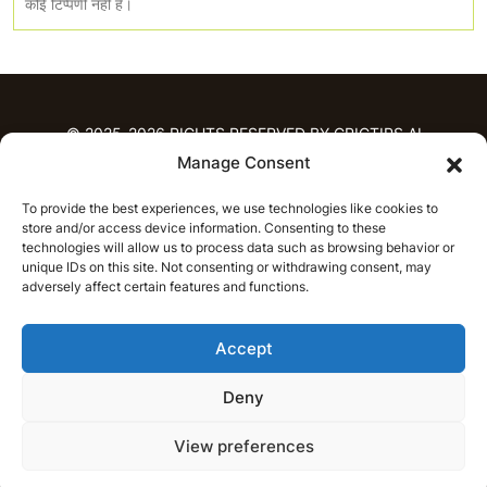
कोई टिप्पणी नही है।
© 2025-2026 RIGHTS RESERVED BY CRICTIPS.AI
Manage Consent
होम
To provide the best experiences, we use technologies like cookies to
भविष्यवाणियाँ
store and/or access device information. Consenting to these
आईपीएल भविष्यवाणियाँ
टी20 लीग भविष्यवाणियाँ
technologies will allow us to process data such as browsing behavior or
unique IDs on this site. Not consenting or withdrawing consent, may
महिला क्रिकेट
नवीनतम क्रिकेट भविष्यवाणियाँ
adversely affect certain features and functions.
भविष्यवाणी विश्लेषण
समाचार
Accept
आईपीएल समाचार
टी20 लीग समाचार
महिला क्रिकेट समाचार
नवीनतम क्रिकेट समाचार
Deny
हिन्दी
CRICAP
English
हिन्दी
View preferences