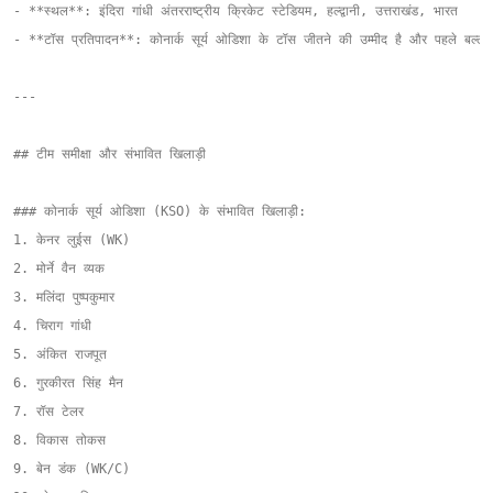
- **स्थल**: इंदिरा गांधी अंतरराष्ट्रीय क्रिकेट स्टेडियम, हल्द्वानी, उत्तराखंड, भारत  

- **टॉस प्रतिपादन**: कोनार्क सूर्य ओडिशा के टॉस जीतने की उम्मीद है और पहले बल्ले
---

## टीम समीक्षा और संभावित खिलाड़ी

### कोनार्क सूर्य ओडिशा (KSO) के संभावित खिलाड़ी:

1. केनर लुईस (WK)

2. मोर्ने वैन व्यक

3. मलिंदा पुष्पकुमार

4. चिराग गांधी

5. अंकित राजपूत

6. गुरकीरत सिंह मैन

7. रॉस टेलर

8. विकास तोकस

9. बेन डंक (WK/C)
