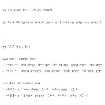
## सीधे मुकाबले (H2H) और मैच सांख्यिकी

इस मैच के सीधे मुकाबले के सांख्यिकी उपलब्ध नहीं हैं क्योंकि यह लेजेंड्स लीग क्रिकेट 2
---

## फैंटेसी क्रिकेट टिप्स

### ड्रीम11 आवश्यक चयन:

- **KSO**: जर्मेन ब्लैकवुड, केनर लुईस, मोर्ने वैन व्यक, अंकित राजपूत, रेयाद एम्रिट  
- **SSS**: हैमिल्टन मासाकद्जा, दिवेश पाथनिया, डिल्शन मुनावेरा, रवि जंगिद, पुनीत मेह
### कैप्टन और उप-कैप्टन चयन:

- **KSO**: **जर्मेन ब्लैकवुड (C)**, **रेयाद एम्रिट (VC)**  

- **SSS**: **हैमिल्टन मासाकद्जा (C)**, **दिवेश पाथनिया (VC)**
