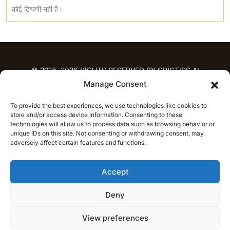
कोई टिप्पणी नही है।
© 2025-2026 RIGHTS RESERVED BY CRICTIPS.AI
Manage Consent
होम
To provide the best experiences, we use technologies like cookies to
भविष्यवाणियाँ
store and/or access device information. Consenting to these
आईपीएल भविष्यवाणियाँ
टी20 लीग भविष्यवाणियाँ
technologies will allow us to process data such as browsing behavior or
unique IDs on this site. Not consenting or withdrawing consent, may
महिला क्रिकेट
नवीनतम क्रिकेट भविष्यवाणियाँ
adversely affect certain features and functions.
भविष्यवाणी विश्लेषण
समाचार
Accept
आईपीएल समाचार
टी20 लीग समाचार
महिला क्रिकेट समाचार
नवीनतम क्रिकेट समाचार
Deny
हिन्दी
CRICAP
English
हिन्दी
View preferences