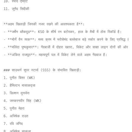
10. रेयाद एम्रिट

11. जुनैद सिद्दीकी

**अहम खिलाड़ी जिनकी नजर रखने की आवश्यकता है**:

- **जर्मेन ब्लैकवुड**: KSO के शीर्ष रन बटोरकर, हाल के मैचों में ठोस रिकॉर्ड है।

- **मोर्ने वैन व्यक**: मध्य क्रम में भरोसेमंद बल्लेबाज बड़े स्कोर करने के लिए प्रसिद्ध है।

- **मलिंदा पुष्पकुमार**: गेंदबाजी में दोहरा खतरा, विकेट और सख्त लाइन दोनों की ओर ध्य
- **अंकित राजपूत**: महत्वपूर्ण पल में विकेट लेने वाले अहम गेंदबाज है।

### साउथर्न सुपर स्टार्स (SSS) के संभावित खिलाड़ी:

1. पुनीत बिश्त (WK)

2. हैमिल्टन मासाकद्जा

3. डिल्शन मुनावेरा

4. जस्करनवीर सिंह (WK)

5. पुनीत मेहरा

6. अभिषेक राउत

7. रवि जंगिद

8. अभिषेक साकुजा
