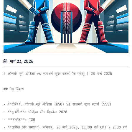
मार्च 23, 2026
# कोनार्क सूर्य ओडिशा vs साउथर्न सुपर स्टार्स मैच प्रीव्यू | 23 मार्च 2026

## मैच विवरण

- **टीमें**: कोनार्क सूर्य ओडिशा (KSO) vs साउथर्न सुपर स्टार्स (SSS)  

- **टूर्नामेंट**: लेजेंड्स लीग क्रिकेट 2026  

- **फॉरमैट**: T20  

- **तारीख और समय**: सोमवार, 23 मार्च 2026, 11:00 बजे GMT / 2:30 बजे I