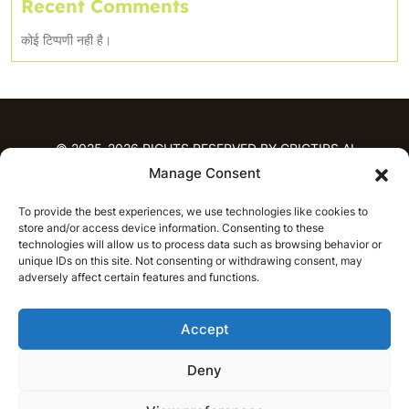
Recent Comments
कोई टिप्पणी नही है।
© 2025-2026 RIGHTS RESERVED BY CRICTIPS.AI
Manage Consent
होम
To provide the best experiences, we use technologies like cookies to
भविष्यवाणियाँ
store and/or access device information. Consenting to these
आईपीएल भविष्यवाणियाँ
टी20 लीग भविष्यवाणियाँ
technologies will allow us to process data such as browsing behavior or
unique IDs on this site. Not consenting or withdrawing consent, may
महिला क्रिकेट
नवीनतम क्रिकेट भविष्यवाणियाँ
adversely affect certain features and functions.
भविष्यवाणी विश्लेषण
समाचार
Accept
आईपीएल समाचार
टी20 लीग समाचार
महिला क्रिकेट समाचार
नवीनतम क्रिकेट समाचार
Deny
हिन्दी
CRICAP
English
हिन्दी