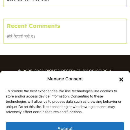
Recent Comments
कोई टिप्पणी नही है।
© 2025-2026 RIGHTS RESERVED BY CRICTIPS.AI
Manage Consent
होम
To provide the best experiences, we use technologies like cookies to
भविष्यवाणियाँ
store and/or access device information. Consenting to these
आईपीएल भविष्यवाणियाँ
टी20 लीग भविष्यवाणियाँ
technologies will allow us to process data such as browsing behavior or
unique IDs on this site. Not consenting or withdrawing consent, may
महिला क्रिकेट
नवीनतम क्रिकेट भविष्यवाणियाँ
adversely affect certain features and functions.
भविष्यवाणी विश्लेषण
समाचार
Accept
आईपीएल समाचार
टी20 लीग समाचार