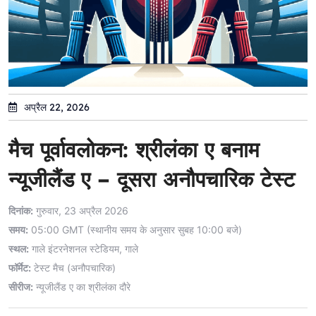
अप्रैल 22, 2026
मैच पूर्वावलोकन: श्रीलंका ए बनाम
न्यूजीलैंड ए – दूसरा अनौपचारिक टेस्ट
दिनांक:
गुरुवार, 23 अप्रैल 2026
समय:
05:00 GMT (स्थानीय समय के अनुसार सुबह 10:00 बजे)
स्थल:
गाले इंटरनेशनल स्टेडियम, गाले
फॉर्मेट:
टेस्ट मैच (अनौपचारिक)
सीरीज:
न्यूजीलैंड ए का श्रीलंका दौरे