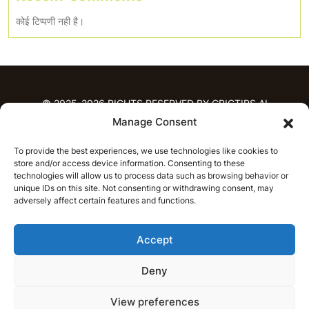
कोई टिप्पणी नही है।
© 2025-2026 RIGHTS RESERVED BY CRICTIPS.AI
Manage Consent
होम
To provide the best experiences, we use technologies like cookies to
भविष्यवाणियाँ
store and/or access device information. Consenting to these
आईपीएल भविष्यवाणियाँ
टी20 लीग भविष्यवाणियाँ
technologies will allow us to process data such as browsing behavior or
unique IDs on this site. Not consenting or withdrawing consent, may
महिला क्रिकेट
नवीनतम क्रिकेट भविष्यवाणियाँ
adversely affect certain features and functions.
भविष्यवाणी विश्लेषण
समाचार
Accept
आईपीएल समाचार
टी20 लीग समाचार
महिला क्रिकेट समाचार
नवीनतम क्रिकेट समाचार
Deny
हिन्दी
CRICAP
English
हिन्दी
View preferences