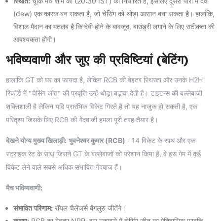
स्थिति:
चूंकि मैच शाम को (20:30 IST) का निर्धारित है, इसलिए दूसरी पारी में देवी
(dew) एक कारक बन सकता है, जो चेसिंग को थोड़ा आसान बना सकता है। हालांकि,
विशाल मैदान का मतलब है कि देवी होने के बावजूद, बाउंड्री लगाने के लिए सटीकता की
आवश्यकता होगी।
भविष्यवाणी और जुए की प्रविष्टियां (बेटिंग)
हालांकि GT को घर का फायदा है, लेकिन RCB की बेहतर स्थिरता और उनके H2H
रिकॉर्ड में "चेसिंग जीत" की प्रवृत्ति उन्हें थोड़ा बढ़ावा देती है। टाइटन्स की बल्लेबाजी
शक्तिशाली है लेकिन यदि प्रारंभिक विकेट गिरते हैं तो यह नाजुक हो सकती है, एक
परिदृश्य जिसके लिए RCB की गेंदबाजी हमला पूरी तरह तैयार है।
देखने योग्य मुख्य खिलाड़ी:
भुवनेश्वर कुमार (RCB)
। 14 विकेट के साथ और एक
स्ट्राइक रेट के साथ जिसने GT के बल्लेबाजों को परेशान किया है, वे इस गेम में कई
विकेट लेने वाले सबसे अधिक संभावित गेंदबाज हैं।
मैच भविष्यवाणी:
संभावित परिणाम:
रॉयल चैलेंजर्स बेंगलुरु जीतेंगे।
कारण:
RCB का बेहतर NRR, इस मुकाबले में चेसिंग जीत का ऐतिहासिक प्रवृत्ति,