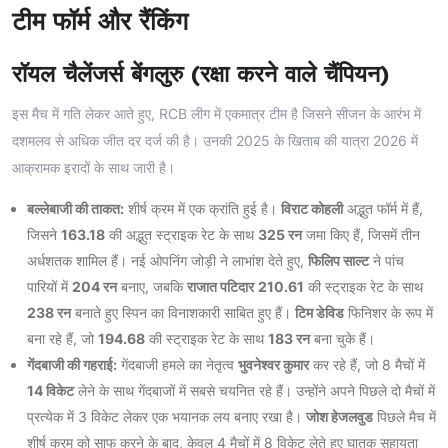
टीम फॉर्म और रैंकिंग
रॉयल चैलेंजर्स बेंगलुरु (रक्षा करने वाले चैंपियन)
इस मैच में गति लेकर आते हुए, RCB लीग में एकमात्र टीम है जिसने सीजन के आरंभ में
दशमलव से अधिक जीत दर दर्ज की है। उनकी 2025 के खिताब की यात्रा 2026 में
आक्रामक इरादों के साथ जारी है।
बल्लेबाजी की ताकत:
शीर्ष क्रम में एक क्रांति हुई है।
विराट कोहली
अद्भुत फॉर्म में हैं,
जिसने
163.18
की अद्भुत स्ट्राइक रेट के साथ
325 रन
जमा किए हैं, जिसमें तीन
अर्धशतक शामिल हैं। नई ओपनिंग जोड़ी ने लाभांश देते हुए,
फिलिप साल्ट
ने पांच
पारियों में
204 रन
बनाए, जबकि
राजात पटिदार
210.61
की स्ट्राइक रेट के साथ
238 रन
बनाते हुए स्पिन का विनाशकारी साबित हुए हैं।
टिम डेविड
फिनिशर के रूप में
बना रहे हैं, जो
194.68
की स्ट्राइक रेट के साथ
183 रन
बना चुके हैं।
गेंदबाजी की गहराई:
गेंदबाजी हमले का नेतृत्व
भुवनेश्वर कुमार
कर रहे हैं, जो 8 मैचों में
14 विकेट
लेने के साथ गेंदबाजों में सबसे चयनित रहे हैं। उन्होंने अपने पिछले दो मैचों में
प्रत्येक में 3 विकेट लेकर एक भयानक लय बनाए रखा है।
जोश हेजलवुड
पिछले मैच में
शीर्ष क्रम को साफ करने के बाद, केवल 4 मैचों में 8 विकेट लेते हुए घातक सहायता