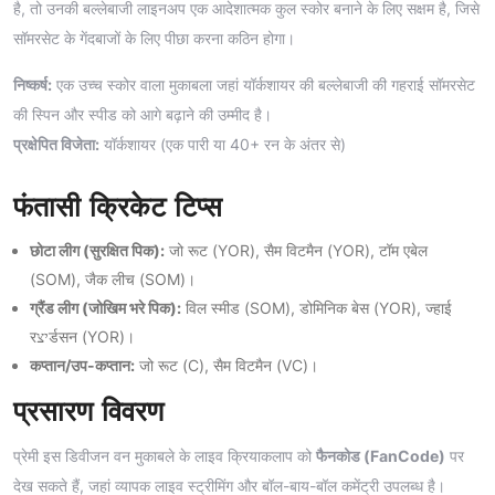
है, तो उनकी बल्लेबाजी लाइनअप एक आदेशात्मक कुल स्कोर बनाने के लिए सक्षम है, जिसे
सॉमरसेट के गेंदबाजों के लिए पीछा करना कठिन होगा।
निष्कर्ष:
एक उच्च स्कोर वाला मुकाबला जहां यॉर्कशायर की बल्लेबाजी की गहराई सॉमरसेट
की स्पिन और स्पीड को आगे बढ़ाने की उम्मीद है।
प्रक्षेपित विजेता:
यॉर्कशायर (एक पारी या 40+ रन के अंतर से)
फंतासी क्रिकेट टिप्स
छोटा लीग (सुरक्षित पिक):
जो रूट (YOR), सैम विटमैन (YOR), टॉम एबेल
(SOM), जैक लीच (SOM)।
ग्रैंड लीग (जोखिम भरे पिक):
विल स्मीड (SOM), डोमिनिक बेस (YOR), ज्हाई
रיצर्डसन (YOR)।
कप्तान/उप-कप्तान:
जो रूट (C), सैम विटमैन (VC)।
प्रसारण विवरण
प्रेमी इस डिवीजन वन मुकाबले के लाइव क्रियाकलाप को
फैनकोड (FanCode)
पर
देख सकते हैं, जहां व्यापक लाइव स्ट्रीमिंग और बॉल-बाय-बॉल कमेंट्री उपलब्ध है।