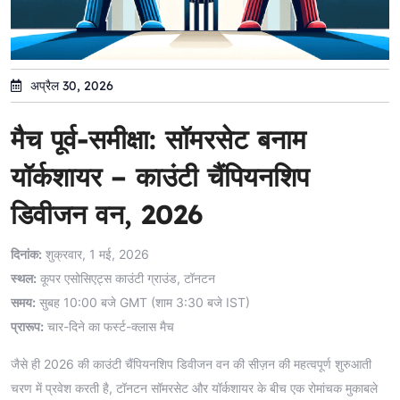
अप्रैल 30, 2026
मैच पूर्व-समीक्षा: सॉमरसेट बनाम
यॉर्कशायर – काउंटी चैंपियनशिप
डिवीजन वन, 2026
दिनांक:
शुक्रवार, 1 मई, 2026
स्थल:
कूपर एसोसिएट्स काउंटी ग्राउंड, टॉनटन
समय:
सुबह 10:00 बजे GMT (शाम 3:30 बजे IST)
प्रारूप:
चार-दिने का फर्स्ट-क्लास मैच
जैसे ही 2026 की काउंटी चैंपियनशिप डिवीजन वन की सीज़न की महत्वपूर्ण शुरुआती
चरण में प्रवेश करती है, टॉनटन सॉमरसेट और यॉर्कशायर के बीच एक रोमांचक मुकाबले