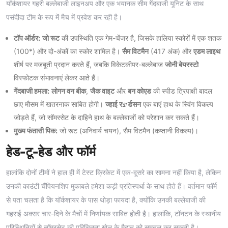
यॉर्कशायर गहरी बल्लेबाजी लाइनअप और एक भयानक सीम गेंदबाजी यूनिट के साथ
पसंदीदा टीम के रूप में मैच में प्रवेश कर रही है।
टॉप ऑर्डर:
जो रूट
की उपस्थिति एक गेम-चेंजर है, जिसके हालिया स्कोरों में एक शतक
(100*) और दो-अंकों का स्कोर शामिल है।
सैम विटमैन
(417 अंक) और
एडम लाइथ
शीर्ष पर मजबूती प्रदान करते हैं, जबकि विकेटकीपर-बल्लेबाज
जोनी बेयरस्टो
विस्फोटक संभावनाएं लेकर आते हैं।
गेंदबाजी हमला:
लोगन वन बीक
,
जैक वाइट
और
बन कोएड
की स्पीड त्रिपाक्षी बादल
छाए मौसम में खतरनाक साबित होगी।
ज्हाई रיצर्डसन
एक बाएं हाथ के स्विंग विकल्प
जोड़ते हैं, जो सॉमरसेट के दाहिने हाथ के बल्लेबाजों को परेशान कर सकते हैं।
मुख्य फंतासी पिक:
जो रूट (अनिवार्य चयन), सैम विटमैन (कप्तानी विकल्प)।
हेड-टू-हेड और फॉर्म
हालांकि दोनों टीमों ने हाल ही में टेस्ट क्रिकेट में एक-दूसरे का सामना नहीं किया है, लेकिन
उनकी काउंटी चैंपियनशिप मुकाबले हमेशा कड़ी प्रतिस्पर्धा के साथ होते हैं। वर्तमान फॉर्म
से पता चलता है कि यॉर्कशायर के पास थोड़ा फायदा है, क्योंकि उनकी बल्लेबाजी की
गहराई अक्सर चार-दिने के मैचों में निर्णायक साबित होती है। हालांकि, टॉनटन के स्थानीय
परिस्थितियों से सॉमरसेट की परिचितता खेल के मैदान को समतल कर सकती है।