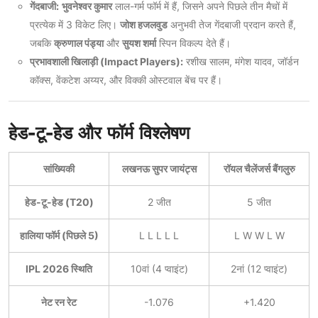
गेंदबाजी:
भुवनेश्वर कुमार
लाल-गर्म फॉर्म में हैं, जिसने अपने पिछले तीन मैचों में
प्रत्येक में 3 विकेट लिए।
जोश हजलवुड
अनुभवी तेज गेंदबाजी प्रदान करते हैं,
जबकि
क्रुणाल पंड्या
और
सुयश शर्मा
स्पिन विकल्प देते हैं।
प्रभावशाली खिलाड़ी (Impact Players):
रशीख सालम, मंगेश यादव, जॉर्डन
कॉक्स, वेंकटेश अय्यर, और विक्की ओस्टवाल बेंच पर हैं।
हेड-टू-हेड और फॉर्म विश्लेषण
सांख्यिकी
लखनऊ सुपर जायंट्स
रॉयल चैलेंजर्स बैंगलुरु
हेड-टू-हेड (T20)
2 जीत
5 जीत
हालिया फॉर्म (पिछले 5)
L L L L L
L W W L W
IPL 2026 स्थिति
10वां (4 प्वाइंट)
2नां (12 प्वाइंट)
नेट रन रेट
-1.076
+1.420