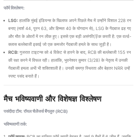
फॉर्म विश्लेषण:
LSG:
हालांकि मुंबई इंडियन्स के खिलाफ अपने पिछले मैच में उन्होंने विशाल 228 रन
बनाए (मार्श 44, पूरन 63, और हिम्मत 40 के योगदान से), LSG के गेंदबाज ढह गए
और मौत के ओवरों में रन लीक हुए। इससे एक बड़ी असंगति浮क करती है: एक वर्ल्ड-
क्लास बल्लेबाजी इकाई जो एक कमजोर गेंदबाजी हमले के साथ जुड़ी है।
RCB:
गुजरात टाइटन्स को 4 विकेट से हारने के बाद, RCB की बल्लेबाजी 155 रन
की रक्षा करने में विफल रही। हालांकि, भुवनेश्वर कुमार (3/28) के नेतृत्व में उनकी
गेंदबाजी हमला अभी भी शक्तिशाली है। उनकी समग्र स्थिरता और बेहतर NRR उन्हें
स्पष्ट पसंद बनाते हैं।
मैच भविष्यवाणी और विशेषज्ञ विश्लेषण
पसंदीदा टीम:
रॉयल चैलेंजर्स बैंगलुरु (RCB)
भविष्यवाणी तर्क:
फॉर्म कारक:
RCB का हालिया फॉर्म काफी बेहतर है, जहां 9 मैचों में 6 जीत हैं, जबकि