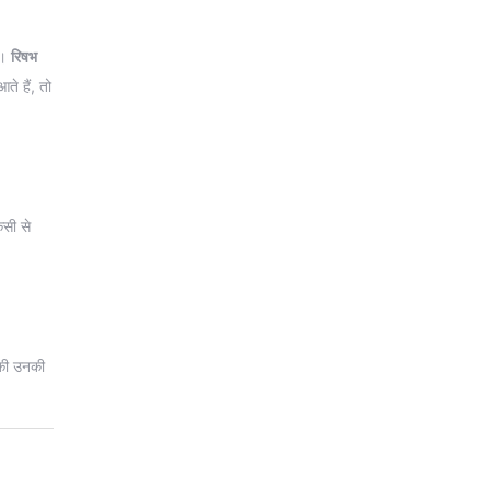
ं।
रिषभ
े हैं, तो
सी से
 की उनकी