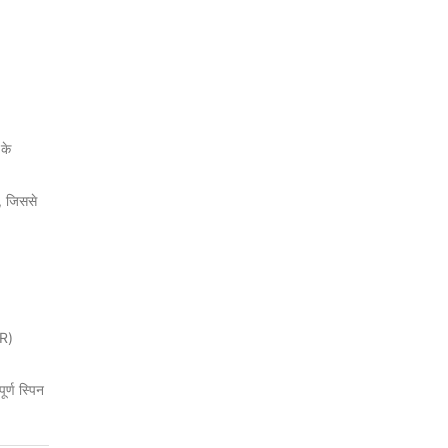
के
ं, जिससे
RR)
र्ण स्पिन