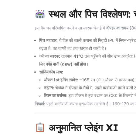
स्थल और पिच विश्लेषण:
इस मैच का परिभाषित करने वाला कारक चेन्नई में
दोपहर का समय (3:
पिच व्यवहार:
चेपॉक की काली कपास की मिट्टी IPL में स्पिन-फ्रेंडली
बढ़ता है, वह काफी हद तक खराब हो जाती है।
गर्मी का कारक:
तापमान
41°C
तक पहुँचने की और उच्च आर्द्रता (8
लिए
कोई पानी (dew) नहीं होगा
।
सांख्यिकीय लाभ:
औसत 1st इनिंग स्कोर:
~165 रन (लीग औसत से काफी कम)
रुझान:
चेपॉक में दोपहर के मैचों में, पहले बल्लेबाजी करने वाली
स्पिन का वर्चस्व:
इस सीजन में इस स्थान पर CSK के स्पिनरों 
निष्कर्ष:
पहले बल्लेबाजी करना प्राथमिक रणनीति है। 160-170 का लक्
अनुमानित प्लेइंग XI