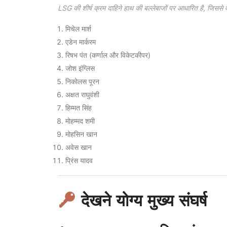
LSG की शीर्ष क्रम दाहिने हाथ की बल्लेबाजों पर आधारित है, जिससे 
मिचेल मार्श
एडेन मार्करम
रिषभ पंत (कर्णाल और विकेटकीपर)
जोश इंग्लिस
निकोलस पूरन
अक्षत राघुवंशी
हिम्मत सिंह
मोहम्मद शमी
मोहसिन खान
अवेस खान
प्रिंस यादव
देखने योग्य मुख्य संघर्ष