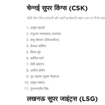
चेन्नई सुपर किंग्स (CSK)
पीली सेना स्पिन मास्टरी और गहरी बल्लेबाजी लाइन-अप पर निर्भर कर
आयुष महात्रे
रुतुराज गायकवाड़ (कर्णाल)
संजू सैमसन (विकेटकीपर)
डेवल्ड ब्रेविस
शिवम दुबे
कार्तिक शर्मा
जैमी ओवर्टन
अकील होसेन
नूर अहमद (मुख्य गेंदबाज)
अंशुल कंबोज
गुरजनप्रीत सिंह
लखनऊ सुपर जाइंट्स (LSG)