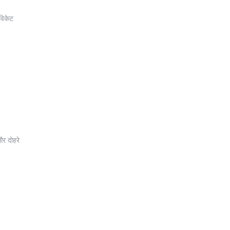
 विकेट
और दोहरे