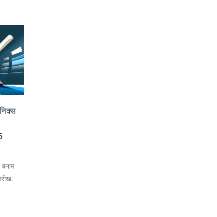
ॉनिक्स
5
न बनाम
तारीख: