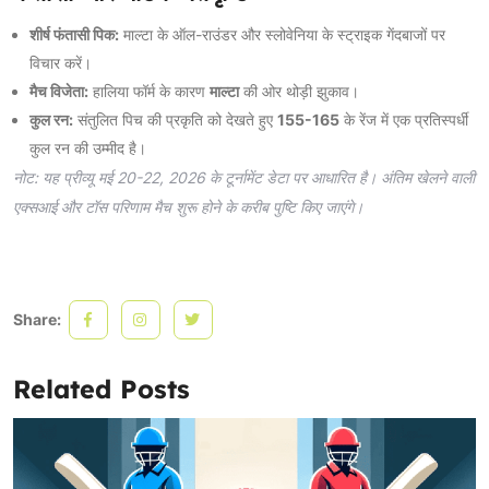
शीर्ष फंतासी पिक:
माल्टा के ऑल-राउंडर और स्लोवेनिया के स्ट्राइक गेंदबाजों पर
विचार करें।
मैच विजेता:
हालिया फॉर्म के कारण
माल्टा
की ओर थोड़ी झुकाव।
कुल रन:
संतुलित पिच की प्रकृति को देखते हुए
155-165
के रेंज में एक प्रतिस्पर्धी
कुल रन की उम्मीद है।
नोट: यह प्रीव्यू मई 20-22, 2026 के टूर्नामेंट डेटा पर आधारित है। अंतिम खेलने वाली
एक्सआई और टॉस परिणाम मैच शुरू होने के करीब पुष्टि किए जाएंगे।
Share:
Related Posts