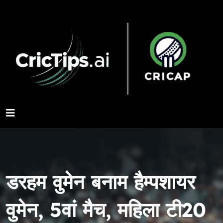
डरहम वुमेन बनाम हैम्पशायर
वुमेन, 5वां मैच, महिला टी20