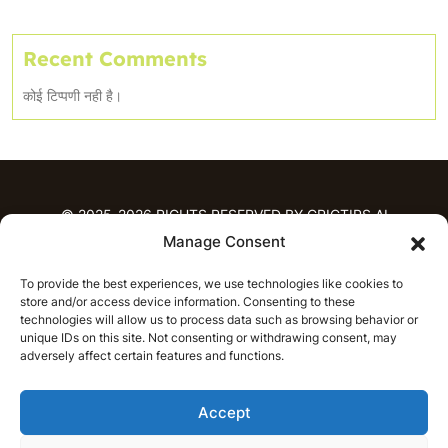
Recent Comments
कोई टिप्पणी नही है।
© 2025-2026 RIGHTS RESERVED BY CRICTIPS.AI
Manage Consent
होम
To provide the best experiences, we use technologies like cookies to
भविष्यवाणियाँ
store and/or access device information. Consenting to these
आईपीएल भविष्यवाणियाँ
टी20 लीग भविष्यवाणियाँ
technologies will allow us to process data such as browsing behavior or
unique IDs on this site. Not consenting or withdrawing consent, may
महिला क्रिकेट
नवीनतम क्रिकेट भविष्यवाणियाँ
adversely affect certain features and functions.
भविष्यवाणी विश्लेषण
समाचार
Accept
आईपीएल समाचार
टी20 लीग समाचार
महिला क्रिकेट समाचार
नवीनतम क्रिकेट समाचार