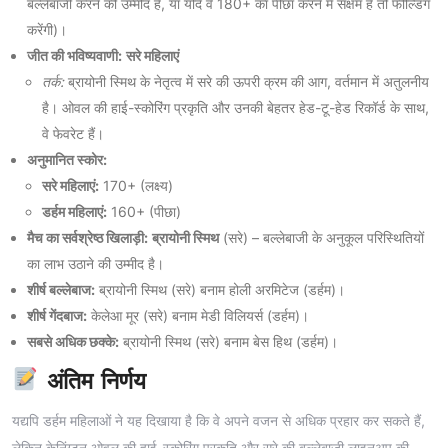
बल्लेबाजी करने की उम्मीद है, या यदि वे 180+ का पीछा करने में सक्षम हैं तो फील्डिंग
करेंगी)।
जीत की भविष्यवाणी:
सरे महिलाएं
तर्क:
ब्रायोनी स्मिथ के नेतृत्व में सरे की ऊपरी क्रम की आग, वर्तमान में अतुलनीय
है। ओवल की हाई-स्कोरिंग प्रकृति और उनकी बेहतर हेड-टू-हेड रिकॉर्ड के साथ,
वे फेवरेट हैं।
अनुमानित स्कोर:
सरे महिलाएं:
170+ (लक्ष्य)
डर्हम महिलाएं:
160+ (पीछा)
मैच का सर्वश्रेष्ठ खिलाड़ी:
ब्रायोनी स्मिथ
(सरे) – बल्लेबाजी के अनुकूल परिस्थितियों
का लाभ उठाने की उम्मीद है।
शीर्ष बल्लेबाज:
ब्रायोनी स्मिथ (सरे) बनाम होली अरमिटेज (डर्हम)।
शीर्ष गेंदबाज:
केलेआ मूर (सरे) बनाम मेडी विलियर्स (डर्हम)।
सबसे अधिक छक्के:
ब्रायोनी स्मिथ (सरे) बनाम बेस हिथ (डर्हम)।
अंतिम निर्णय
यद्यपि डर्हम महिलाओं ने यह दिखाया है कि वे अपने वजन से अधिक प्रहार कर सकते हैं,
लेकिन केनिंग्टन ओवल की हाई-स्कोरिंग प्रकृति और सरे की बल्लेबाजी लाइनअप की