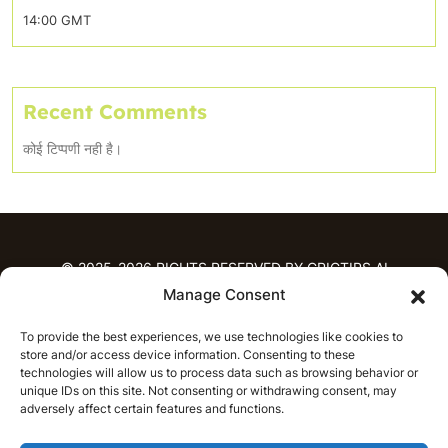
14:00 GMT
Recent Comments
कोई टिप्पणी नही है।
© 2025-2026 RIGHTS RESERVED BY CRICTIPS.AI
Manage Consent
होम
To provide the best experiences, we use technologies like cookies to
भविष्यवाणियाँ
store and/or access device information. Consenting to these
आईपीएल भविष्यवाणियाँ
टी20 लीग भविष्यवाणियाँ
technologies will allow us to process data such as browsing behavior or
unique IDs on this site. Not consenting or withdrawing consent, may
महिला क्रिकेट
नवीनतम क्रिकेट भविष्यवाणियाँ
adversely affect certain features and functions.
भविष्यवाणी विश्लेषण
समाचार