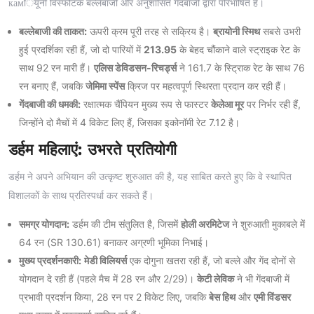
камियूनी विस्फोटक बल्लेबाजी और अनुशासित गेंदबाजी द्वारा परिभाषित है।
बल्लेबाजी की ताकत:
ऊपरी क्रम पूरी तरह से सक्रिय है।
ब्रायोनी स्मिथ
सबसे उभरी
हुई प्रदर्शिका रही हैं, जो दो पारियों में
213.95
के बेहद चौंकाने वाले स्ट्राइक रेट के
साथ 92 रन मारी हैं।
एलिस डेविडसन-रिचर्ड्स
ने 161.7 के स्ट्रािक रेट के साथ 76
रन बनाए हैं, जबकि
जेमिमा स्पेंस
क्रिज पर महत्वपूर्ण स्थिरता प्रदान कर रही हैं।
गेंदबाजी की धमकी:
रक्षात्मक चैंपियन मुख्य रूप से फास्टर
केलेआ मूर
पर निर्भर रही हैं,
जिन्होंने दो मैचों में 4 विकेट लिए हैं, जिसका इकोनॉमी रेट 7.12 है।
डर्हम महिलाएं: उभरते प्रतियोगी
डर्हम ने अपने अभियान की उत्कृष्ट शुरुआत की है, यह साबित करते हुए कि वे स्थापित
विशालकों के साथ प्रतिस्पर्धा कर सकते हैं।
समग्र योगदान:
डर्हम की टीम संतुलित है, जिसमें
होली अरमिटेज
ने शुरुआती मुकाबले में
64 रन (SR 130.61) बनाकर अग्रणी भूमिका निभाई।
मुख्य प्रदर्शनकारी:
मेडी विलियर्स
एक दोगुना खतरा रही हैं, जो बल्ले और गेंद दोनों से
योगदान दे रही हैं (पहले मैच में 28 रन और 2/29)।
केटी लेविक
ने भी गेंदबाजी में
प्रभावी प्रदर्शन किया, 28 रन पर 2 विकेट लिए, जबकि
बेस हिथ
और
एमी विंडसर